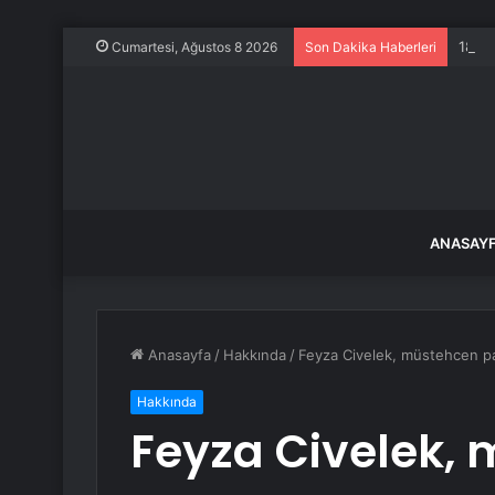
180 b
Cumartesi, Ağustos 8 2026
Son Dakika Haberleri
ANASAY
Anasayfa
/
Hakkında
/
Feyza Civelek, müstehcen par
Hakkında
Feyza Civelek,