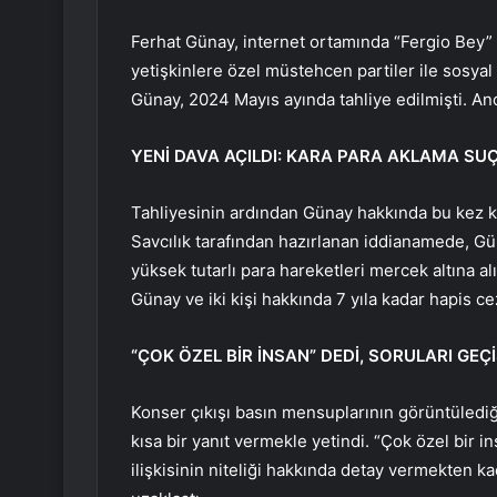
Ferhat Günay, internet ortamında “Fergio Bey” 
yetişkinlere özel müstehcen partiler ile sosyal
Günay, 2024 Mayıs ayında tahliye edilmişti. Anc
YENİ DAVA AÇILDI: KARA PARA AKLAMA SU
Tahliyesinin ardından Günay hakkında bu kez ka
Savcılık tarafından hazırlanan iddianamede, G
yüksek tutarlı para hareketleri mercek altına al
Günay ve iki kişi hakkında 7 yıla kadar hapis cez
“ÇOK ÖZEL BİR İNSAN” DEDİ, SORULARI GEÇİ
Konser çıkışı basın mensuplarının görüntülediği
kısa bir yanıt vermekle yetindi. “Çok özel bir i
ilişkisinin niteliği hakkında detay vermekten ka