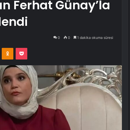
nan Ferhat Günay’la
lendi
0
0
1 dakika okuma süresi
VKontakte
Odnoklassniki
Pocket