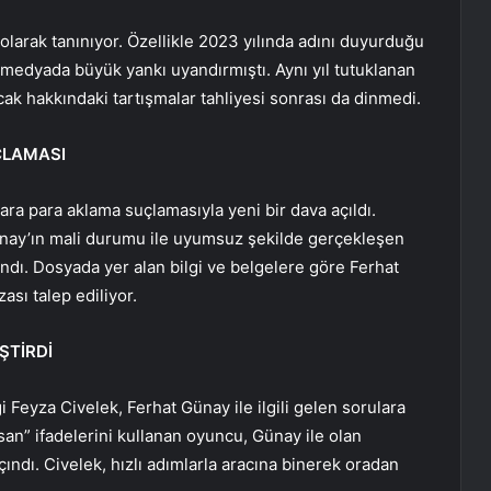
olarak tanınıyor. Özellikle 2023 yılında adını duyurduğu
 medyada büyük yankı uyandırmıştı. Aynı yıl tutuklanan
ak hakkındaki tartışmalar tahliyesi sonrası da dinmedi.
ÇLAMASI
ra para aklama suçlamasıyla yeni bir dava açıldı.
ünay’ın mali durumu ile uyumsuz şekilde gerçekleşen
ındı. Dosyada yer alan bilgi ve belgelere göre Ferhat
ası talep ediliyor.
ŞTİRDİ
 Feyza Civelek, Ferhat Günay ile ilgili gelen sorulara
nsan” ifadelerini kullanan oyuncu, Günay ile olan
çındı. Civelek, hızlı adımlarla aracına binerek oradan