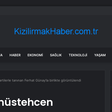
in tane arıyı tek bir amaç doğaya saldılar
FA
HABER
EKONOMI
SAĞLIK
TEKNOLOJI
YAŞAM
tilerle tanınan Ferhat Günay’la birlikte görüntülendi
 müstehcen