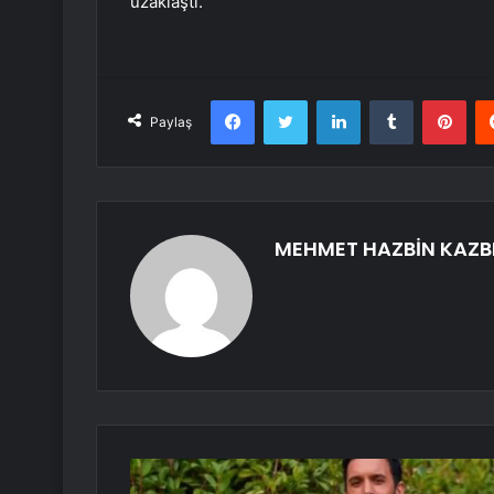
uzaklaştı.
Facebook
Twitter
LinkedIn
Tumblr
Pint
Paylaş
MEHMET HAZBİN KAZB