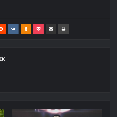
erest
Reddit
VKontakte
Odnoklassniki
Pocket
E-Posta ile paylaş
Yazdır
EK