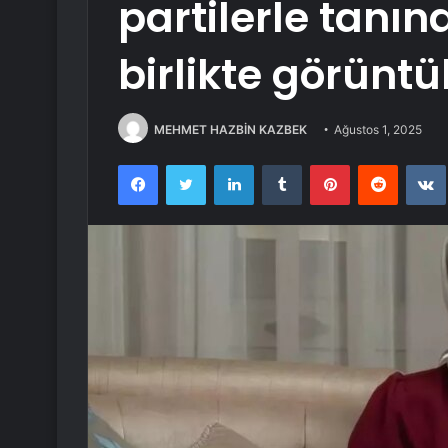
partilerle tanı
birlikte görüntü
MEHMET HAZBİN KAZBEK
Ağustos 1, 2025
Facebook
Twitter
LinkedIn
Tumblr
Pinterest
Reddit