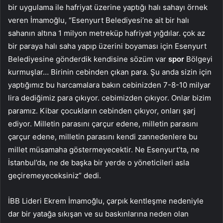
bir uygulama ile hafriyat üzerine yaptığı halı sahayı örnek
veren İmamoğlu, “Esenyurt Belediyesi’ne ait bir halı
sahanın altına 1 milyon metreküp hafriyat yığdılar. çok az
bir paraya halı saha yapıp üzerini boyaması için Esenyurt
Belediyesine gönderdik kendisine sözüm var
spor
Bölgeyi
kurmuşlar… Birinin cebinden çıkan para. Şu anda sizin için
yaptığımız bu harcamalara bakın cebinizden 7-8-10 milyar
lira dediğimiz para çıkıyor. cebimizden çıkıyor. Onlar bizim
paramız. Kibar çocukların cebinden çıkıyor, onları şarj
ediyor. Milletin parasını çarçur edene, milletin parasını
çarçur edene, milletin parasını kendi zannedenlere bu
millet müsamaha göstermeyecektir. Ne Esenyurt’ta, ne
İstanbul’da, ne de başka bir yerde o yöneticileri asla
geçiremeyeceksiniz” dedi.
İBB Lideri Ekrem İmamoğlu, çarpık kentleşme nedeniyle
dar bir yatağa sıkışan ve su baskınlarına neden olan