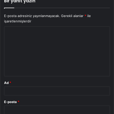
Bir yanıt yazın
E-posta adresiniz yayınlanmayacak.
Gerekli alanlar
*
ile
işaretlenmişlerdir
Y
o
r
u
m
*
Ad
*
E-posta
*