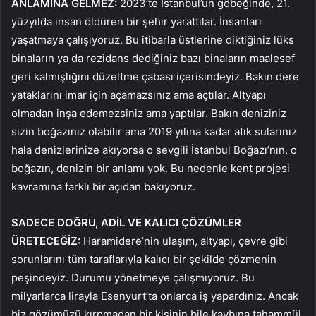
ANLAMINA GELMEZ:
2023’te İstanbul’un göbeğinde, 21.
yüzyılda insan öldüren bir şehir yarattılar. İnsanları
yaşatmaya çalışıyoruz. Bu itibarla üstlerine diktiğiniz lüks
binaların ya da rezidans dediğiniz bazı binaların maalesef
geri kalmışlığını düzeltme çabası içerisindeyiz. Bakın dere
yataklarını imar için açamazsınız ama açtılar. Altyapı
olmadan inşa edemezsiniz ama yaptılar. Bakın deniziniz
sizin boğazınız olabilir ama 2019 yılına kadar atık sularınız
hala denizlerinize akıyorsa o sevgili İstanbul Boğazı’nın, o
boğazın, denizin bir anlamı yok. Bu nedenle kent projesi
kavramına farklı bir açıdan bakıyoruz.
SADECE DOĞRU, ADİL VE KALICI ÇÖZÜMLER
ÜRETECEĞİZ:
Haramidere’nin ulaşım, altyapı, çevre gibi
sorunlarını tüm taraflarıyla kalıcı bir şekilde çözmenin
peşindeyiz. Durumu yönetmeye çalışmıyoruz. Bu
milyarlarca lirayla Esenyurt’ta onlarca iş yapardınız. Ancak
biz gözümüzü kırpmadan bir kişinin bile kaybına tahammül