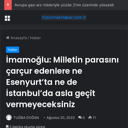
Avrupa gazı arz riskleriyle yüzde 2’nin üzerinde yükseldi
Menü
Anasayfa
/
Haber
Haber
İmamoğlu: Milletin parasını
çarçur edenlere ne
Esenyurt’ta ne de
İstanbul’da asla geçit
vermeyeceksiniz
TUĞBA DOĞAN
Ağustos 20, 2023
0
11
5 dakika okuma süresi