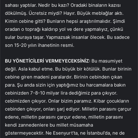
sahası yaptılar. Nedir bu kazı? Oradaki binaların kazısı
dökülmüş. Ücretsiz miydi? Hayır. Büyük meblağlar aktı.
Kimin cebine gitti? Bunların hepsi araştırılmalıdır. Şimdi
oradan o toprağı kaldırıp yol ve dere yapmalıyız, çünkü
sular buraya taşar. Yapmazsak insanlar ölecek. Bu sadece
son 15-20 yılın ihanetinin resmi.
BU YÖNETİCİLERİ VERMEYECEKSİNİZ:
Bu masumiyet
değil. Asla kabul etme. Bu büyük bir kötülük. Bunlar birinin
cebine giren madeni paralardır. Birinin cebinden çıkan
para. Şu anda sizin için yaptığımız bu harcamalara bakın
cebinizden 7-8-10 milyar lira dediğimiz para çıkıyor.
cebimizden çıkıyor. Onlar bizim paramız. Kibar çocukların
cebinden çıkıyor, onları şarj ediyor. Milletin parasını çarçur
edene, milletin parasını çarçur edene, milletin parasını
kendi zannedenlere bu millet müsamaha
göstermeyecektir. Ne Esenyurt’ta, ne İstanbul’da, ne de