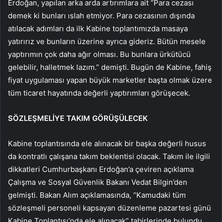
Erdoğan, yapılan arka arda artırımlara ait “Para cezası
demek ki bunları ıslah etmiyor. Para cezasının dışında
atılacak adımları da ilk Kabine toplantımızda masaya
yatırırız ve bunların üzerine ayrıca gideriz. Bütün mesele
yaptırımın çok daha ağır olması. Bu bunlara ürkütücü
gelebilir, halletmek lazım.” demişti. Bugün de Kabine, fahiş
fiyat uygulaması yapan büyük marketler başta olmak üzere
tüm ticaret hayatında değerli yaptırımları görüşecek.
SÖZLEŞMELİYE TAKIM GÖRÜŞÜLECEK
Kabine toplantısında ele alınacak bir başka değerli husus
da kontratlı çalışana takım beklentisi olacak. Takım ile ilgili
dikkatleri Cumhurbaşkanı Erdoğan’a çeviren açıklama
Çalışma ve Sosyal Güvenlik Bakanı Vedat Bilgin’den
gelmişti. Bakan Alım açıklamasında, “Kamudaki tüm
sözleşmeli personeli kapsayan düzenleme pazartesi günü
Kabine Toplantısı’nda ele alınacak” tabirlerinde bulundu.