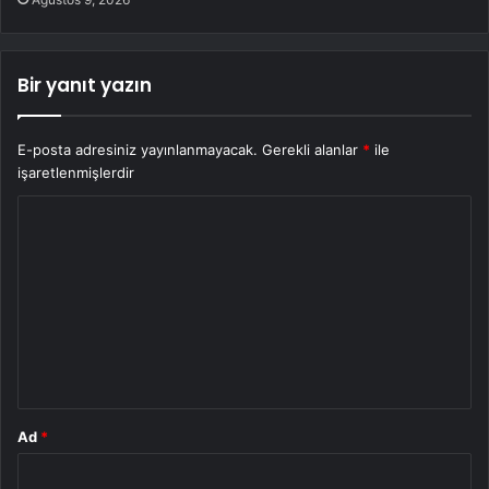
Bir yanıt yazın
E-posta adresiniz yayınlanmayacak.
Gerekli alanlar
*
ile
işaretlenmişlerdir
Y
o
r
u
m
*
Ad
*