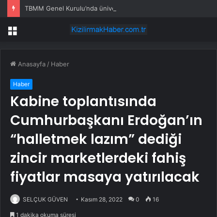
TBMM Genel Kurulu’nda üniversiteyle ilişiği kesilenlere dönüş hakkı sağlayan “öğrenci affı” maddesi kabul edildi
Menü
Anasayfa
/
Haber
Haber
Kabine toplantısında
Cumhurbaşkanı Erdoğan’ın
“halletmek lazım” dediği
zincir marketlerdeki fahiş
fiyatlar masaya yatırılacak
SELÇUK GÜVEN
Kasım 28, 2022
0
16
1 dakika okuma süresi