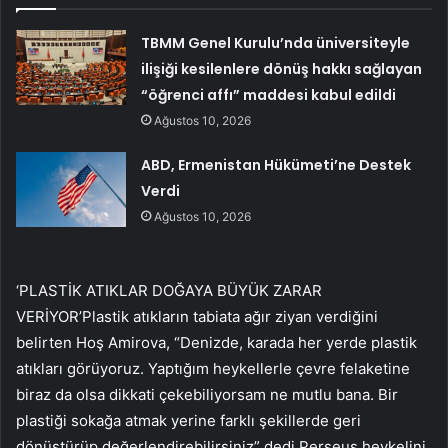
TBMM Genel Kurulu’nda üniversiteyle
ilişiği kesilenlere dönüş hakkı sağlayan
“öğrenci affı” maddesi kabul edildi
Ağustos 10, 2026
ABD, Ermenistan Hükümeti’ne Destek
Verdi
Ağustos 10, 2026
‘PLASTİK ATIKLAR DOĞAYA BÜYÜK ZARAR
VERİYOR’Plastik atıkların tabiata ağır ziyan verdiğini
belirten Hoş Amirova, “Denizde, karada her yerde plastik
atıkları görüyoruz. Yaptığım heykellerle çevre felaketine
biraz da olsa dikkati çekebiliyorsam ne mutlu bana. Bir
plastiği sokağa atmak yerine farklı şekillerde geri
dönüştürüp değerlendirebilirsiniz” dedi.Perseus heykelini