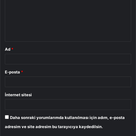
r
u
m
*
Ad
*
E-posta
*
İnternet sitesi
Daha sonraki yorumlarımda kullanılması için adım, e-posta
adresim ve site adresim bu tarayıcıya kaydedilsin.