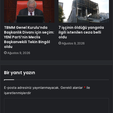
TBMM Genel Kurulu’nda
7 işçinin öldüğü yangınla
Başkanlık Divanı için seçim:
ilgili istenilen ceza belli
YENİ Parti’nin Meclis
oldu
Başkanvekili Tekin Bingöl
Ağustos 9, 2026
oldu
Ağustos 9, 2026
Bir yanıt yazın
E-posta adresiniz yayınlanmayacak.
Gerekli alanlar
*
ile
işaretlenmişlerdir
Y
o