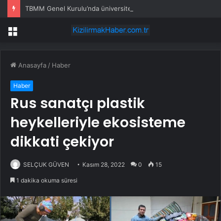
TBMM Genel Kurulu’nda üniversiteyle ilişiği kesilenlere dönüş hakkı sağlayan “öğrenci affı” maddesi kabul edildi
Menü
Anasayfa
/
Haber
Haber
Rus sanatçı plastik
heykelleriyle ekosisteme
dikkati çekiyor
SELÇUK GÜVEN
Kasım 28, 2022
0
15
1 dakika okuma süresi