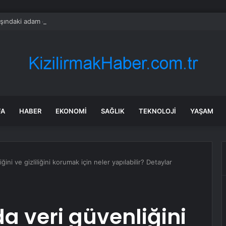
şındaki adam evinde ölü bulundu
FA
HABER
EKONOMI
SAĞLIK
TEKNOLOJI
YAŞAM
iğini ve gizliliğini korumak için neler yapılabilir? Detaylar
rda veri güvenliğini