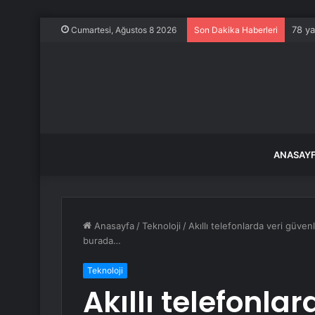
78 ya
Cumartesi, Ağustos 8 2026
Son Dakika Haberleri
ANASAY
Anasayfa
/
Teknoloji
/
Akıllı telefonlarda veri güvenl
burada…
Teknoloji
Akıllı telefonla