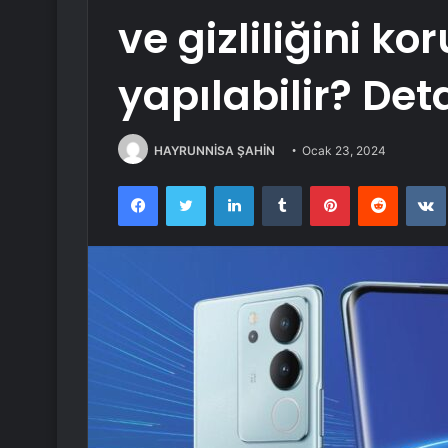
ve gizliliğini k
yapılabilir? De
HAYRUNNİSA ŞAHİN
Ocak 23, 2024
Facebook
Twitter
LinkedIn
Tumblr
Pinterest
Reddit