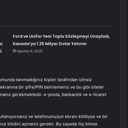
Ford ve Unifor Yeni Toplu Sözleşmeyi Onayladı,
si
Kanada’ya 1.25 Milyar Dolar Yatırım
i
Ağustos 6, 2026
unda tanımadığınız kişiler tarafından izinsiz
kranına bir şifre/PIN belirlemeniz ve bu gibi siteler
manız gerekmektedir. e-posta, bankacılık ve e-ticaret
ullanıyorsanız ve telefonunuzun ekranı kilitliyse ve bir
ce kilidini açmanız gerekir. Bu sayede hiç kimse