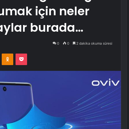
orumak için neler
taylar burada…
0
0
2 dakika okuma süresi
VKontakte
Odnoklassniki
Pocket