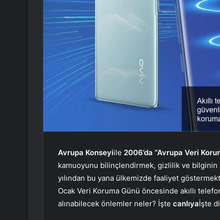
Avrupa Konseyi
ile
2006’da
“Avrupa Veri Kor
kamuoyunu bilinçlendirmek, gizlilik ve bilgini
yılından bu yana ülkemizde faaliyet göstermek
Ocak Veri Koruma Günü öncesinde akıllı telefonl
alınabilecek önlemler neler? İşte
canlıya
İşte d